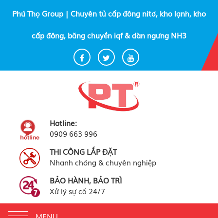
Phú Thọ Group | Chuyên tủ cấp đông nitơ, kho lạnh, kho
cấp đông, băng chuyền iqf & dàn ngưng NH3
Hotline:
0909 663 996
THI CÔNG LẮP ĐẶT
Nhanh chóng & chuyên nghiệp
BẢO HÀNH, BẢO TRÌ
Xử lý sự cố 24/7
Toggle
MENU