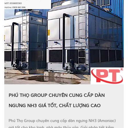
PHÚ THỌ GROUP CHUYÊN CUNG CẤP DÀN
NGƯNG NH3 GIÁ TỐT, CHẤT LƯỢNG CAO
Phú Thọ Group chuyên cung cấp dàn ngưng NH3 (Amoniac)
giá tốt cho kho lạnh, nhà máy thủy sản. Giải pháp tiết kiệm