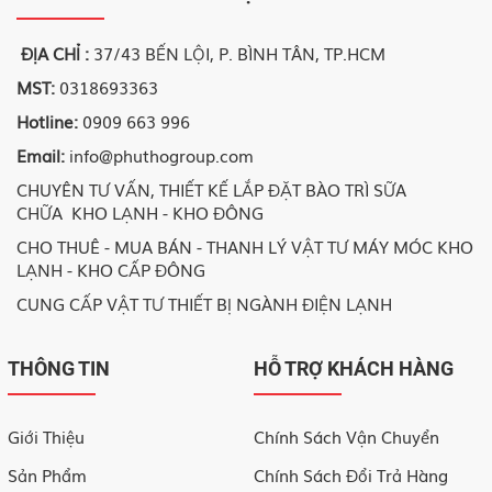
ĐỊA CHỈ :
37/43 BẾN LỘI, P. BÌNH TÂN, TP.HCM
MST:
0318693363
Hotline:
0909 663 996
Email:
info@phuthogroup.com
CHUYÊN TƯ VẤN, THIẾT KẾ LẮP ĐẶT BÀO TRÌ SỮA
CHỮA KHO LẠNH - KHO ĐÔNG
CHO THUÊ - MUA BÁN - THANH LÝ VẬT TƯ MÁY MÓC KHO
LẠNH - KHO CẤP ĐÔNG
CUNG CẤP VẬT TƯ THIẾT BỊ NGÀNH ĐIỆN LẠNH
THÔNG TIN
HỖ TRỢ KHÁCH HÀNG
Giới Thiệu
Chính Sách Vận Chuyển
Sản Phẩm
Chính Sách Đổi Trả Hàng