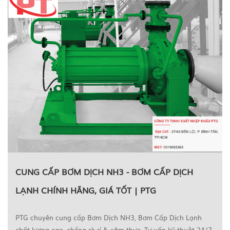
CUNG CẤP BƠM DỊCH NH3 - BƠM CẤP DỊCH
LẠNH CHÍNH HÃNG, GIÁ TỐT | PTG
PTG chuyên cung cấp Bơm Dịch NH3, Bơm Cấp Dịch Lạnh
chất lượng cao, chống rò rỉ & xâm thực. Tư vấn kỹ thuật 24/7