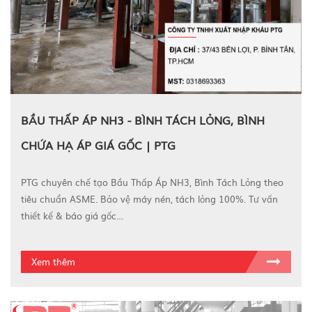
BẦU THẤP ÁP NH3 - BÌNH TÁCH LỎNG, BÌNH
CHỨA HẠ ÁP GIÁ GỐC | PTG
PTG chuyên chế tạo Bầu Thấp Áp NH3, Bình Tách Lỏng theo
tiêu chuẩn ASME. Bảo vệ máy nén, tách lỏng 100%. Tư vấn
thiết kế & báo giá gốc…
Xem thêm