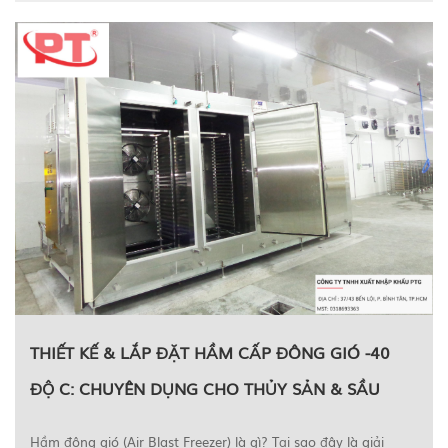
THIẾT KẾ & LẮP ĐẶT HẦM CẤP ĐÔNG GIÓ -40
ĐỘ C: CHUYÊN DỤNG CHO THỦY SẢN & SẦU
RIÊNG
Hầm đông gió (Air Blast Freezer) là gì? Tại sao đây là giải