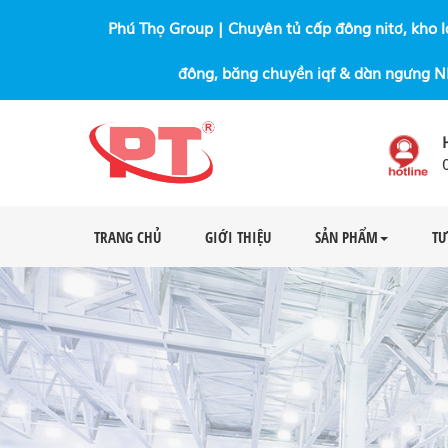
Phú Thọ Group | Chuyên tủ cấp đông nitơ, kho l
đông, băng chuyền iqf & dàn ngưng 
TRANG CHỦ
GIỚI THIỆU
SẢN PHẨM
TƯ