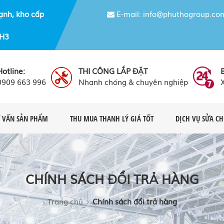
ạnh, kho cấp
E-mail: info@phuthogroup.co
NH3
Hotline:
THI CÔNG LẮP ĐẶT
0909 663 996
Nhanh chóng & chuyên nghiệp
 VẤN SẢN PHẨM
THU MUA THANH LÝ GIÁ TỐT
DỊCH VỤ SỬA C
CHÍNH SÁCH ĐỔI TRẢ HÀNG
Trang chủ
Chính sách đổi trả hàng