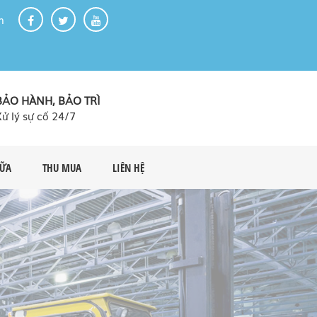
m
BẢO HÀNH, BẢO TRÌ
Xử lý sự cố 24/7
HỮA
THU MUA
LIÊN HỆ