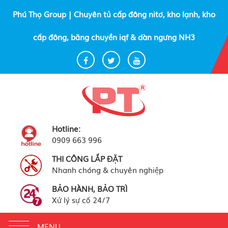
Phú Thọ Group | Chuyên tủ cấp đông nitơ, kho lạnh, kho
cấp đông, băng chuyền iqf & dàn ngưng NH3
Hotline:
0909 663 996
THI CÔNG LẮP ĐẶT
Nhanh chóng & chuyên nghiệp
BẢO HÀNH, BẢO TRÌ
Xử lý sự cố 24/7
Toggle
MENU