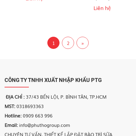
Liên hệ
1
2
»
CÔNG TY TNHH XUẤT NHẬP KHẨU PTG
ĐỊA CHỈ :
37/43 BẾN LỘI, P. BÌNH TÂN, TP.HCM
MST:
0318693363
Hotline:
0909 663 996
Email:
info@phuthogroup.com
CHUYÊN TƯ VẤN, THIẾT KẾ LẮP ĐẶT BÀO TRÌ SỮA