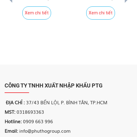
Xem chi tiết
Xem chi tiết
CÔNG TY TNHH XUẤT NHẬP KHẨU PTG
ĐỊA CHỈ :
37/43 BẾN LỘI, P. BÌNH TÂN, TP.HCM
MST:
0318693363
Hotline:
0909 663 996
Email:
info@phuthogroup.com