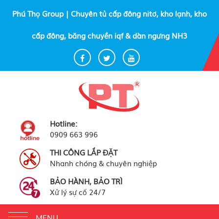
Phú Thọ Group | Chuyên tủ cấp đông nitơ, kho lạnh, kho
cấp đông, băng chuyền iqf & dàn ngưng NH3
Hotline:
0909 663 996
THI CÔNG LẮP ĐẶT
Nhanh chóng & chuyên nghiệp
BẢO HÀNH, BẢO TRÌ
Xử lý sự cố 24/7
Toggle
MENU