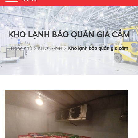
navigation
KHO LẠNH BẢO QUẢN GIA CẦM
Trang chủ
KHO LẠNH
Kho lạnh bảo quản gia cầm