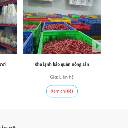
next
ươi
Kho lạnh bảo quản nông sản
Kh
Giá: Liên hệ
Xem chi tiết