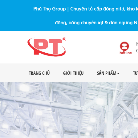
Phú Thọ Group | Chuyên tủ cấp đông nitơ, kho l
đông, băng chuyền iqf & dàn ngưng 
TRANG CHỦ
GIỚI THIỆU
SẢN PHẨM
TƯ