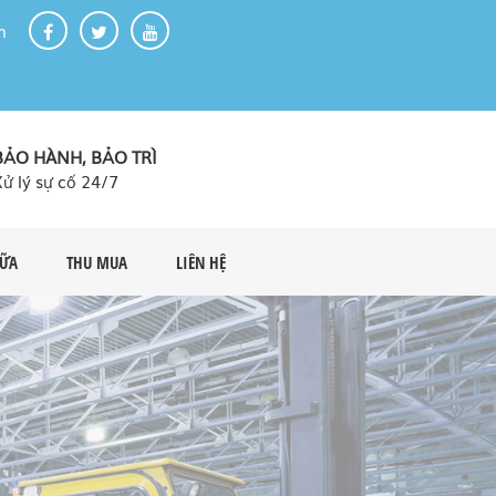
m
BẢO HÀNH, BẢO TRÌ
Xử lý sự cố 24/7
HỮA
THU MUA
LIÊN HỆ