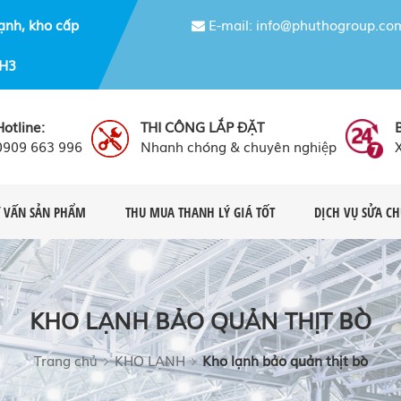
ạnh, kho cấp
E-mail: info@phuthogroup.co
NH3
Hotline:
THI CÔNG LẮP ĐẶT
0909 663 996
Nhanh chóng & chuyên nghiệp
 VẤN SẢN PHẨM
THU MUA THANH LÝ GIÁ TỐT
DỊCH VỤ SỬA C
KHO LẠNH BẢO QUẢN THỊT BÒ
Trang chủ
KHO LẠNH
Kho lạnh bảo quản thịt bò