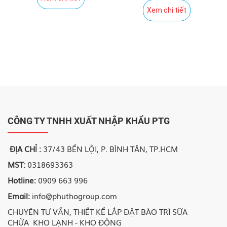
Xem chi tiết
CÔNG TY TNHH XUẤT NHẬP KHẨU PTG
ĐỊA CHỈ :
37/43 BẾN LỘI, P. BÌNH TÂN, TP.HCM
MST:
0318693363
Hotline:
0909 663 996
Email:
info@phuthogroup.com
CHUYÊN TƯ VẤN, THIẾT KẾ LẮP ĐẶT BÀO TRÌ SỮA
CHỮA KHO LẠNH - KHO ĐÔNG