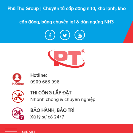
Phú Thọ Group | Chuyên tủ cấp đông nitơ, kho lạnh, kho
cấp đông, băng chuyền iqf & dàn ngưng NH3
Hotline:
0909 663 996
THI CÔNG LẮP ĐẶT
Nhanh chóng & chuyên nghiệp
BẢO HÀNH, BẢO TRÌ
Xử lý sự cố 24/7
Toggle
MENU