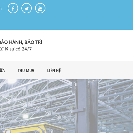
m
BẢO HÀNH, BẢO TRÌ
Xử lý sự cố 24/7
HỮA
THU MUA
LIÊN HỆ