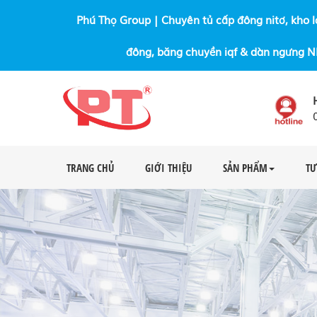
Phú Thọ Group | Chuyên tủ cấp đông nitơ, kho l
đông, băng chuyền iqf & dàn ngưng 
TRANG CHỦ
GIỚI THIỆU
SẢN PHẨM
TƯ