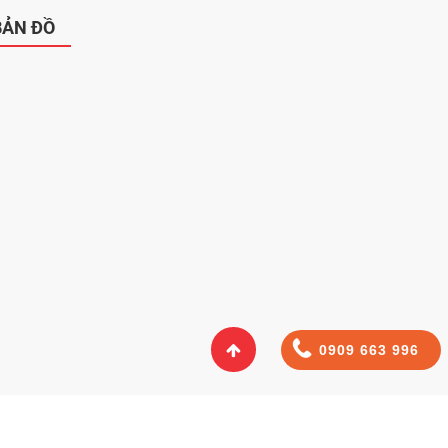
BẢN ĐỒ
0909 663 996