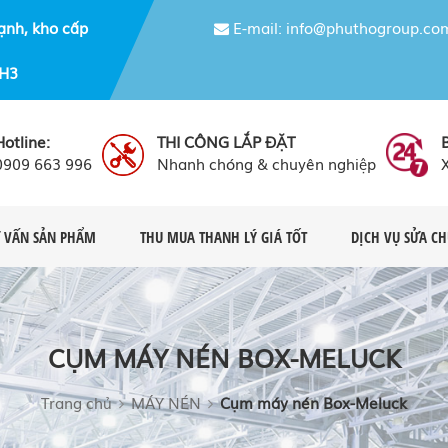
ạnh, kho cấp
E-mail: info@phuthogroup.co
NH3
Hotline:
THI CÔNG LẮP ĐẶT
0909 663 996
Nhanh chóng & chuyên nghiệp
 VẤN SẢN PHẨM
THU MUA THANH LÝ GIÁ TỐT
DỊCH VỤ SỬA C
CỤM MÁY NÉN BOX-MELUCK
Trang chủ
MÁY NÉN
Cụm máy nén Box-Meluck