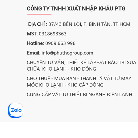
CÔNG TY TNHH XUẤT NHẬP KHẨU PTG
ĐỊA CHỈ :
37/43 BẾN LỘI, P. BÌNH TÂN, TP.HCM
MST:
0318693363
Hotline:
0909 663 996
Email:
info@phuthogroup.com
CHUYÊN TƯ VẤN, THIẾT KẾ LẮP ĐẶT BÀO TRÌ SỮA
CHỮA KHO LẠNH - KHO ĐÔNG
CHO THUÊ - MUA BÁN - THANH LÝ VẬT TƯ MÁY
MÓC KHO LẠNH - KHO CẤP ĐÔNG
CUNG CẤP VẬT TƯ THIẾT BỊ NGÀNH ĐIỆN LẠNH