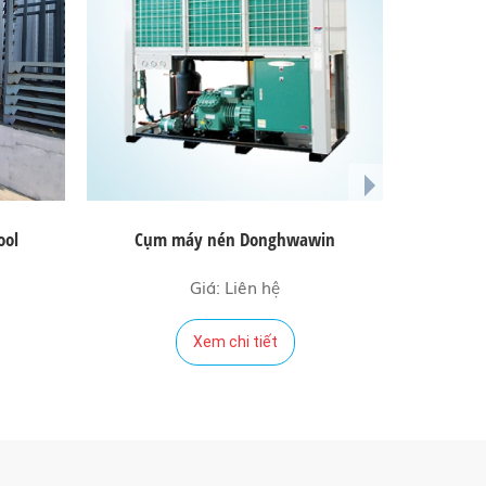
next
ool
Cụm máy nén Donghwawin
Cụm máy 
Giá: Liên hệ
Xem chi tiết