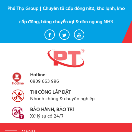
Phú Thọ Group | Chuyên tủ cấp đông nitơ, kho lạnh, kho
cấp đông, băng chuyền iqf & dàn ngưng NH3
Hotline:
0909 663 996
THI CÔNG LẮP ĐẶT
Nhanh chóng & chuyên nghiệp
BẢO HÀNH, BẢO TRÌ
Xử lý sự cố 24/7
Toggle
MENU