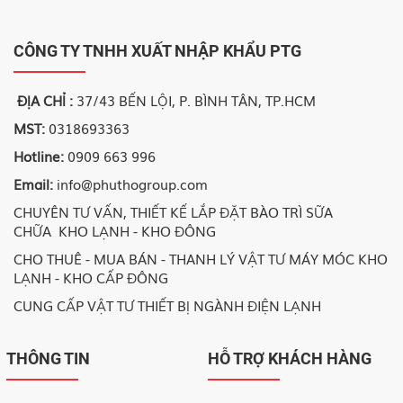
CÔNG TY TNHH XUẤT NHẬP KHẨU PTG
ĐỊA CHỈ :
37/43 BẾN LỘI, P. BÌNH TÂN, TP.HCM
MST:
0318693363
Hotline:
0909 663 996
Email:
info@phuthogroup.com
CHUYÊN TƯ VẤN, THIẾT KẾ LẮP ĐẶT BÀO TRÌ SỮA
CHỮA KHO LẠNH - KHO ĐÔNG
CHO THUÊ - MUA BÁN - THANH LÝ VẬT TƯ MÁY MÓC KHO
LẠNH - KHO CẤP ĐÔNG
CUNG CẤP VẬT TƯ THIẾT BỊ NGÀNH ĐIỆN LẠNH
THÔNG TIN
HỖ TRỢ KHÁCH HÀNG