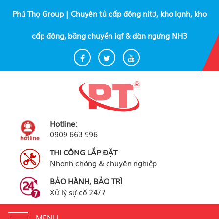
Phú Thọ Group | Chuyên tủ cấp đông nitơ, kho lạnh, kho
cấp đông, băng chuyền iqf & dàn ngưng NH3
Hotline:
0909 663 996
THI CÔNG LẮP ĐẶT
Nhanh chóng & chuyên nghiệp
BẢO HÀNH, BẢO TRÌ
Xử lý sự cố 24/7
Toggle
MENU