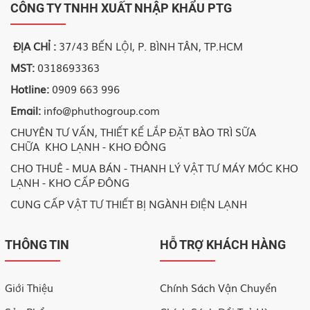
CÔNG TY TNHH XUẤT NHẬP KHẨU PTG
ĐỊA CHỈ :
37/43 BẾN LỘI, P. BÌNH TÂN, TP.HCM
MST:
0318693363
Hotline:
0909 663 996
Email:
info@phuthogroup.com
CHUYÊN TƯ VẤN, THIẾT KẾ LẮP ĐẶT BÀO TRÌ SỮA
CHỮA KHO LẠNH - KHO ĐÔNG
CHO THUÊ - MUA BÁN - THANH LÝ VẬT TƯ MÁY MÓC KHO
LẠNH - KHO CẤP ĐÔNG
CUNG CẤP VẬT TƯ THIẾT BỊ NGÀNH ĐIỆN LẠNH
THÔNG TIN
HỖ TRỢ KHÁCH HÀNG
Giới Thiệu
Chính Sách Vận Chuyển