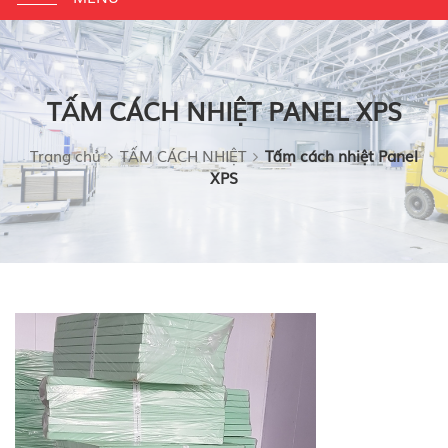
navigation
TẤM CÁCH NHIỆT PANEL XPS
Trang chủ
TẤM CÁCH NHIỆT
Tấm cách nhiệt Panel
XPS