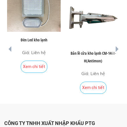
Đèn Led kho lạnh
prev
next
Giá: Liên hệ
Bản lề cửa kho lạnh CM-1460-
H(Antimon)
Xem chi tiết
Giá: Liên hệ
Xem chi tiết
CÔNG TY TNHH XUẤT NHẬP KHẨU PTG