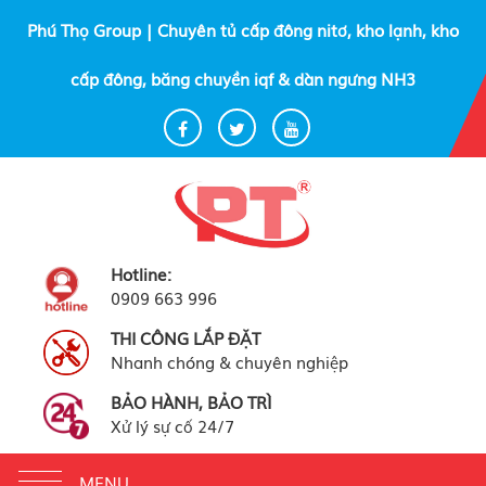
Phú Thọ Group | Chuyên tủ cấp đông nitơ, kho lạnh, kho
cấp đông, băng chuyền iqf & dàn ngưng NH3
Hotline:
0909 663 996
THI CÔNG LẮP ĐẶT
Nhanh chóng & chuyên nghiệp
BẢO HÀNH, BẢO TRÌ
Xử lý sự cố 24/7
Toggle
MENU