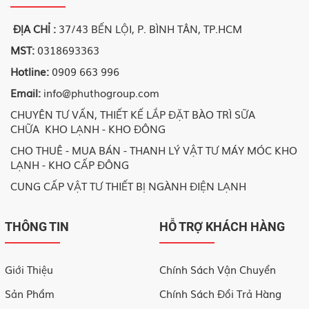
ĐỊA CHỈ :
37/43 BẾN LỘI, P. BÌNH TÂN, TP.HCM
MST:
0318693363
Hotline:
0909 663 996
Email:
info@phuthogroup.com
CHUYÊN TƯ VẤN, THIẾT KẾ LẮP ĐẶT BÀO TRÌ SỮA
CHỮA KHO LẠNH - KHO ĐÔNG
CHO THUÊ - MUA BÁN - THANH LÝ VẬT TƯ MÁY MÓC KHO
LẠNH - KHO CẤP ĐÔNG
CUNG CẤP VẬT TƯ THIẾT BỊ NGÀNH ĐIỆN LẠNH
THÔNG TIN
HỖ TRỢ KHÁCH HÀNG
Giới Thiệu
Chính Sách Vận Chuyển
Sản Phẩm
Chính Sách Đổi Trả Hàng