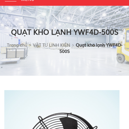
navigation
QUẠT KHO LẠNH YWF4D-500S
Trang chủ
VẬT TƯ LINH KIỆN
Quạt kho lạnh YWF4D-
500S