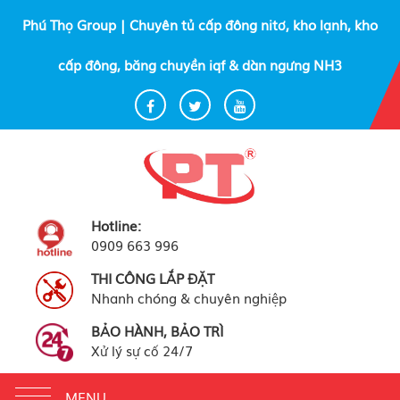
Phú Thọ Group | Chuyên tủ cấp đông nitơ, kho lạnh, kho
cấp đông, băng chuyền iqf & dàn ngưng NH3
Hotline:
0909 663 996
THI CÔNG LẮP ĐẶT
Nhanh chóng & chuyên nghiệp
BẢO HÀNH, BẢO TRÌ
Xử lý sự cố 24/7
Toggle
MENU