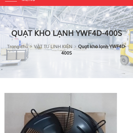
navigation
QUẠT KHO LẠNH YWF4D-400S
Trang chủ
VẬT TƯ LINH KIỆN
Quạt kho lạnh YWF4D-
400S