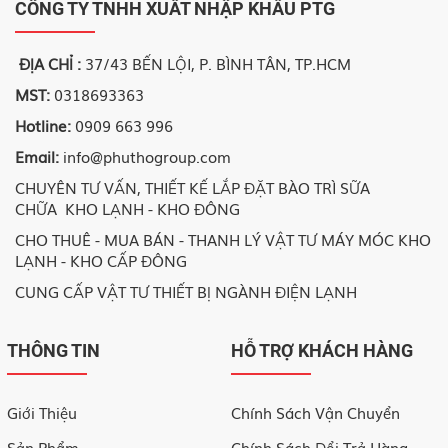
CÔNG TY TNHH XUẤT NHẬP KHẨU PTG
ĐỊA CHỈ :
37/43 BẾN LỘI, P. BÌNH TÂN, TP.HCM
MST:
0318693363
Hotline:
0909 663 996
Email:
info@phuthogroup.com
CHUYÊN TƯ VẤN, THIẾT KẾ LẮP ĐẶT BÀO TRÌ SỮA
CHỮA KHO LẠNH - KHO ĐÔNG
CHO THUÊ - MUA BÁN - THANH LÝ VẬT TƯ MÁY MÓC KHO
LẠNH - KHO CẤP ĐÔNG
CUNG CẤP VẬT TƯ THIẾT BỊ NGÀNH ĐIỆN LẠNH
THÔNG TIN
HỖ TRỢ KHÁCH HÀNG
Giới Thiệu
Chính Sách Vận Chuyển
Sản Phẩm
Chính Sách Đổi Trả Hàng