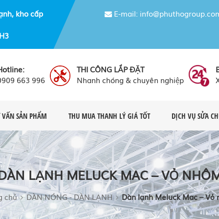
ạnh, kho cấp
E-mail: info@phuthogroup.co
NH3
Hotline:
THI CÔNG LẮP ĐẶT
0909 663 996
Nhanh chóng & chuyên nghiệp
 VẤN SẢN PHẨM
THU MUA THANH LÝ GIÁ TỐT
DỊCH VỤ SỬA C
DÀN LẠNH MELUCK MAC – VỎ NHÔ
g chủ
DÀN NÓNG - DÀN LẠNH
Dàn lạnh Meluck Mac – Vỏ