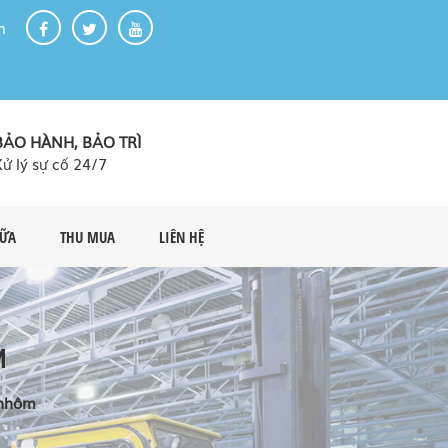
m
BẢO HÀNH, BẢO TRÌ
Xử lý sự cố 24/7
HỮA
THU MUA
LIÊN HỆ
M
 nhôm