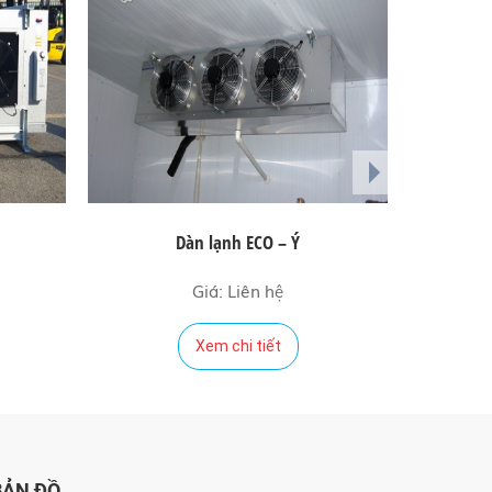
next
Dàn lạnh ECO – Ý
Dà
Giá: Liên hệ
Xem chi tiết
BẢN ĐỒ