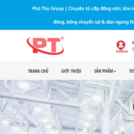
Phú Thọ Group | Chuyên tủ cấp đông nitơ, kho l
đông, băng chuyền iqf & dàn ngưng 
TRANG CHỦ
GIỚI THIỆU
SẢN PHẨM
TƯ
Tran