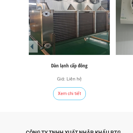
prev
Dàn lạnh cấp đông
Giá: Liên hệ
Xem chi tiết
CÔNG TY TNHH XUẤT NHẬP KHẨU PTG