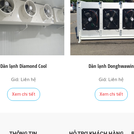
Dàn lạnh Diamond Cool
Dàn lạnh Donghwawin
Giá: Liên hệ
Giá: Liên hệ
Xem chi tiết
Xem chi tiết
THÔNG TIN
HỖ TRỢ KHÁCH HÀNG